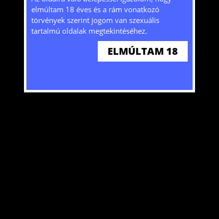
kat) használ mivel bizonyos szolgáltatások
elmúltam 18 éves és a rám vonatkozó
y
nélkülük nem lennének elérhetőek. A honlap
törvények szerint jogom van szexuális
további használatával hozzájárulását adja a
tartalmú oldalak megtekintéséhez.
sütik tárolásához és felhasználásához. További
ELMÚLTAM 18
ITT
információkat
olvashat!
ELFOGADOM
g