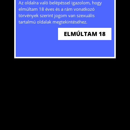
Tájékoztatjuk, hogy a honlap sütiket (cookie-
Az oldalra való belépéssel igazolom, hogy
kat) használ mivel bizonyos szolgáltatások
elmúltam 18 éves és a rám vonatkozó
nélkülük nem lennének elérhetőek. A honlap
törvények szerint jogom van szexuális
további használatával hozzájárulását adja a
tartalmú oldalak megtekintéséhez.
sütik tárolásához és felhasználásához. További
ELMÚLTAM 18
ITT
információkat
olvashat!
Szexpartner keresés gátlások nélkül. Találd meg akit keresel!
ELFOGADOM
@2024 Copyright HW. Minden jog fenntartva.
Weblap
Kezdőlap
Belépés
Regisztráció