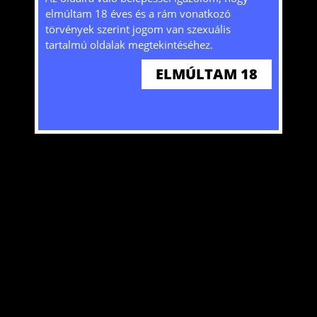
felhasznalo
Meleg férfi
kat) használ mivel bizonyos szolgáltatások
elmúltam 18 éves és a rám vonatkozó
z
Hetero férfi
Alcsútdoboz
nélkülük nem lennének elérhetőek. A honlap
törvények szerint jogom van szexuális
Alcsútdoboz
50 év
további használatával hozzájárulását adja a
tartalmú oldalak megtekintéséhez.
sütik tárolásához és felhasználásához. További
ELMÚLTAM 18
ITT
információkat
olvashat!
ELFOGADOM
g