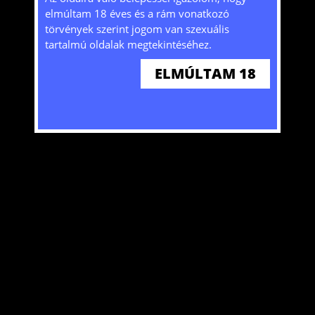
kat) használ mivel bizonyos szolgáltatások
elmúltam 18 éves és a rám vonatkozó
nélkülük nem lennének elérhetőek. A honlap
törvények szerint jogom van szexuális
további használatával hozzájárulását adja a
tartalmú oldalak megtekintéséhez.
sütik tárolásához és felhasználásához. További
ELMÚLTAM 18
ITT
információkat
olvashat!
ELFOGADOM
g