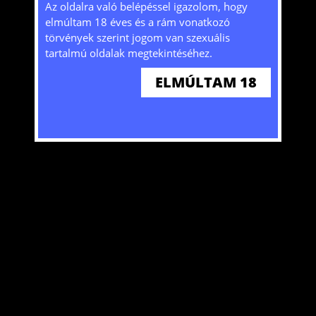
Tájékoztatjuk, hogy a honlap sütiket (cookie-
Az oldalra való belépéssel igazolom, hogy
kat) használ mivel bizonyos szolgáltatások
elmúltam 18 éves és a rám vonatkozó
nélkülük nem lennének elérhetőek. A honlap
törvények szerint jogom van szexuális
további használatával hozzájárulását adja a
tartalmú oldalak megtekintéséhez.
sütik tárolásához és felhasználásához. További
ELMÚLTAM 18
ITT
információkat
olvashat!
Szexpartner keresés gátlások nélkül. Találd meg akit keresel!
ELFOGADOM
@2024 Copyright HW. Minden jog fenntartva.
Weblap
Kezdőlap
Belépés
Regisztráció