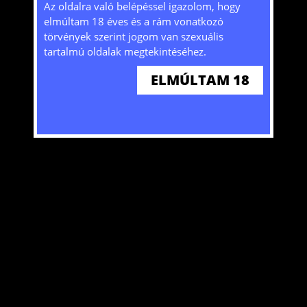
Tájékoztatjuk, hogy a honlap sütiket (cookie-
Az oldalra való belépéssel igazolom, hogy
kat) használ mivel bizonyos szolgáltatások
elmúltam 18 éves és a rám vonatkozó
nélkülük nem lennének elérhetőek. A honlap
törvények szerint jogom van szexuális
további használatával hozzájárulását adja a
tartalmú oldalak megtekintéséhez.
sütik tárolásához és felhasználásához. További
ELMÚLTAM 18
ITT
információkat
olvashat!
Szexpartner keresés gátlások nélkül. Találd meg akit keresel!
ELFOGADOM
@2024 Copyright HW. Minden jog fenntartva.
Weblap
Kezdőlap
Belépés
Regisztráció