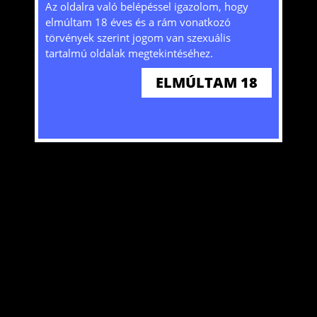
Tájékoztatjuk, hogy a honlap sütiket (cookie-
Az oldalra való belépéssel igazolom, hogy
kat) használ mivel bizonyos szolgáltatások
elmúltam 18 éves és a rám vonatkozó
nélkülük nem lennének elérhetőek. A honlap
törvények szerint jogom van szexuális
további használatával hozzájárulását adja a
tartalmú oldalak megtekintéséhez.
sütik tárolásához és felhasználásához. További
ELMÚLTAM 18
ITT
információkat
olvashat!
Szexpartner keresés gátlások nélkül. Találd meg akit keresel!
ELFOGADOM
@2024 Copyright HW. Minden jog fenntartva.
Weblap
Kezdőlap
Belépés
Regisztráció