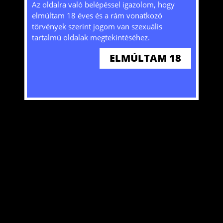
Tájékoztatjuk, hogy a honlap sütiket (cookie-
Az oldalra való belépéssel igazolom, hogy
kat) használ mivel bizonyos szolgáltatások
elmúltam 18 éves és a rám vonatkozó
nélkülük nem lennének elérhetőek. A honlap
törvények szerint jogom van szexuális
további használatával hozzájárulását adja a
tartalmú oldalak megtekintéséhez.
sütik tárolásához és felhasználásához. További
ELMÚLTAM 18
ITT
információkat
olvashat!
Szexpartner keresés gátlások nélkül. Találd meg akit keresel!
ELFOGADOM
@2024 Copyright HW. Minden jog fenntartva.
Weblap
Kezdőlap
Belépés
Regisztráció